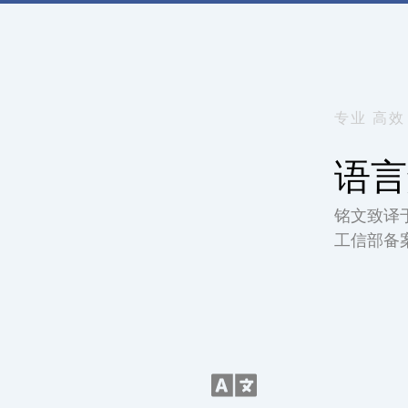
专业 高效
语言
铭文致译
工信部备