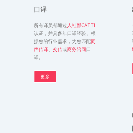
口译
所有译员都通过
人社部CATTI
认证，并具多年口译经验。根
据您的行业需求，为您匹配
同
声传译
、
交传
或
商务陪同
口
译。
更多